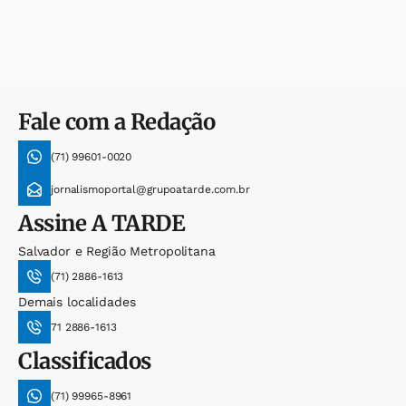
Fale com a Redação
(71) 99601-0020
jornalismoportal@grupoatarde.com.br
Assine
A TARDE
Salvador e Região Metropolitana
(71) 2886-1613
Demais localidades
71 2886-1613
Classificados
(71) 99965-8961