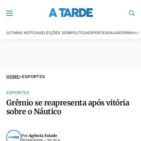
ÚLTIMAS NOTÍCIAS
ELEIÇÕES 2026
POLÍTICA
ESPORTES
SALVADOR
BAHIA
P
HOME
>
ESPORTES
ESPORTES
Grêmio se reapresenta após vitória
sobre o Náutico
Por
Agência Estado
15/09/2009 - 20:31 h