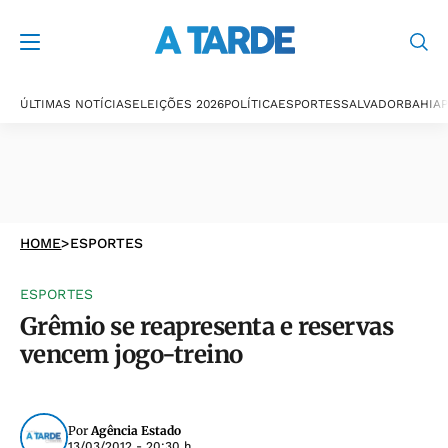
ÚLTIMAS NOTÍCIAS
ELEIÇÕES 2026
POLÍTICA
ESPORTES
SALVADOR
BAHIA
P
HOME
>
ESPORTES
ESPORTES
Grêmio se reapresenta e reservas
vencem jogo-treino
Por
Agência Estado
13/03/2012 - 20:30 h