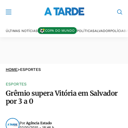
COPA DO MUNDO
ÚLTIMAS NOTÍCIAS
POLÍTICA
SALVADOR
POLÍCIA
BA
HOME
>
ESPORTES
ESPORTES
Grêmio supera Vitória em Salvador
por 3 a 0
Por
Agência Estado
02/10/2010 - 18:46 h