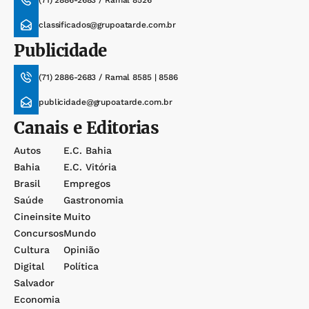
(71) 2886-2683 / Ramal 8526
classificados@grupoatarde.com.br
Publicidade
(71) 2886-2683 / Ramal 8585 | 8586
publicidade@grupoatarde.com.br
Canais e Editorias
Autos
E.c. Bahia
Bahia
E.c. Vitória
Brasil
Empregos
Saúde
Gastronomia
Cineinsite
Muito
Concursos
Mundo
Cultura
Opinião
Digital
Política
Salvador
Economia