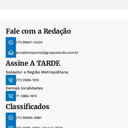
Fale com a Redação
(71) 99601-0020
jornalismoportal@grupoatarde.com.br
Assine
A TARDE
Salvador e Região Metropolitana
(71) 2886-1613
Demais localidades
71 2886-1613
Classificados
(71) 99965-8961