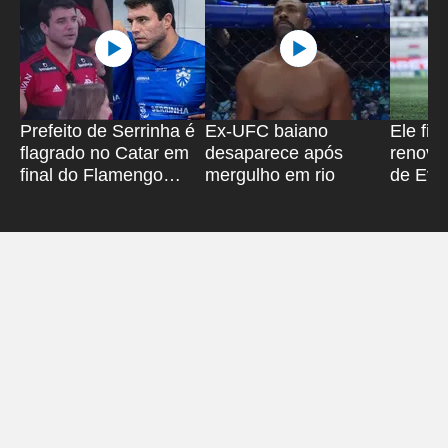
Prefeito de Serrinha é
Ex-UFC baiano
Ele fic
flagrado no Catar em
desaparece após
renova
final do Flamengo
mergulho em rio
de Ever
após 'viagem secreta'