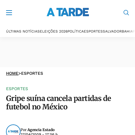
ÚLTIMAS NOTÍCIAS
ELEIÇÕES 2026
POLÍTICA
ESPORTES
SALVADOR
BAHIA
P
HOME
>
ESPORTES
ESPORTES
Gripe suína cancela partidas de
futebol no México
Por
Agencia Estado
27/04/2009 - 17:56 h