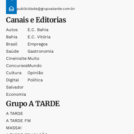
publicidade@grupoatarde.com.br
Canais e Editorias
Autos
E.c. Bahia
Bahia
E.c. Vitória
Brasil
Empregos
Saúde
Gastronomia
Cineinsite
Muito
Concursos
Mundo
Cultura
Opinião
Digital
Política
Salvador
Economia
Grupo
A TARDE
A TARDE
A TARDE FM
MASSA!