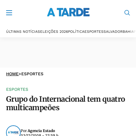
ÚLTIMAS NOTÍCIAS
ELEIÇÕES 2026
POLÍTICA
ESPORTES
SALVADOR
BAHIA
P
HOME
>
ESPORTES
ESPORTES
Grupo do Internacional tem quatro
multicampeões
Por
Agencia Estado
03/12/2008 - 23:59 h