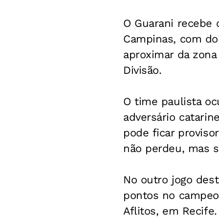
O Guarani recebe o
Campinas, com dois
aproximar da zona 
Divisão.
O time paulista o
adversário catarin
pode ficar proviso
não perdeu, mas só
No outro jogo dest
pontos no campeon
Aflitos, em Recife.