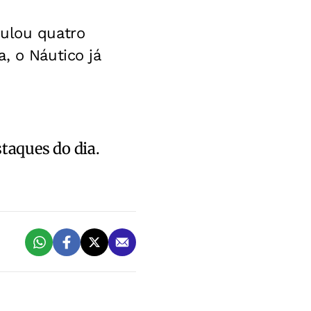
mulou quatro
, o Náutico já
staques do dia.