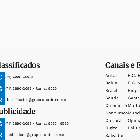
lassificados
Canais e 
Autos
E.c. 
(71) 99965-8961
Bahia
E.c. V
(71) 2886-2683 / Ramal 8526
Brasil
Empr
Saúde
Gast
classificados@grupoatarde.com.br
Cineinsite
Muit
ublicidade
Concursos
Mund
Cultura
Opini
(71) 2886-2683 / Ramal 8585 | 8586
Digital
Políti
publicidade@grupoatarde.com.br
Salvador