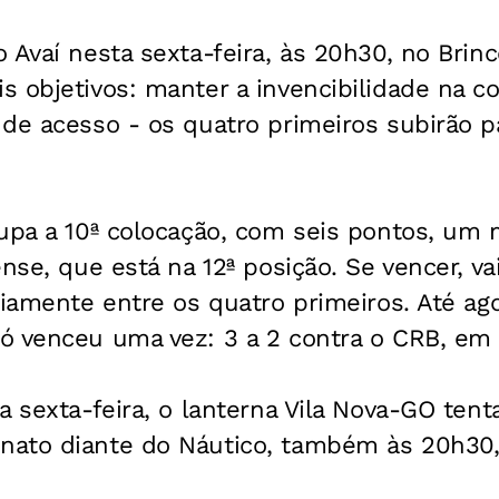
 Avaí nesta sexta-feira, às 20h30, no Brin
 objetivos: manter a invencibilidade na c
de acesso - os quatro primeiros subirão pa
cupa a 10ª colocação, com seis pontos, um 
ense, que está na 12ª posição. Se vencer, v
riamente entre os quatro primeiros. Até ago
 venceu uma vez: 3 a 2 contra o CRB, em c
a sexta-feira, o lanterna Vila Nova-GO tent
ato diante do Náutico, também às 20h30,