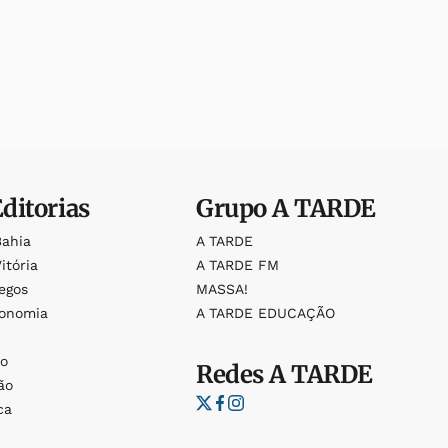
Editorias
Grupo
A TARDE
Bahia
A TARDE
itória
A TARDE FM
egos
MASSA!
ronomia
A TARDE EDUCAÇÃO
o
o
Redes
A TARDE
ão
ca