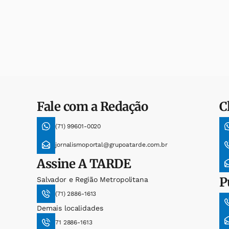
Fale com a Redação
C
(71) 99601-0020
jornalismoportal@grupoatarde.com.br
Assine
A TARDE
P
Salvador e Região Metropolitana
(71) 2886-1613
Demais localidades
71 2886-1613