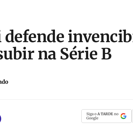
 defende invencib
subir na Série B
ado
Siga o
A TARDE
no
Google