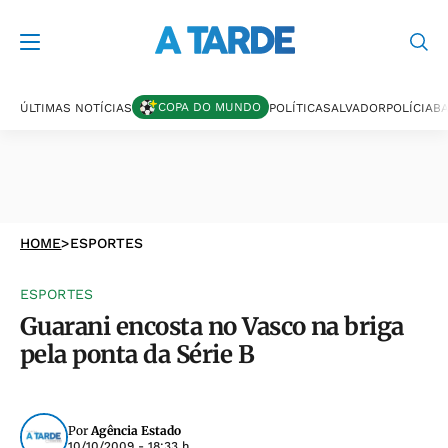
COPA DO MUNDO
ÚLTIMAS NOTÍCIAS
POLÍTICA
SALVADOR
POLÍCIA
BA
HOME
>
ESPORTES
ESPORTES
Guarani encosta no Vasco na briga
pela ponta da Série B
Por
Agência Estado
10/10/2009 - 18:33 h