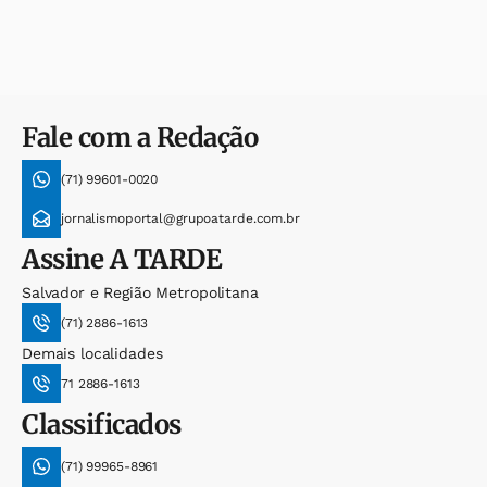
Fale com a Redação
(71) 99601-0020
jornalismoportal@grupoatarde.com.br
Assine
A TARDE
Salvador e Região Metropolitana
(71) 2886-1613
Demais localidades
71 2886-1613
Classificados
(71) 99965-8961