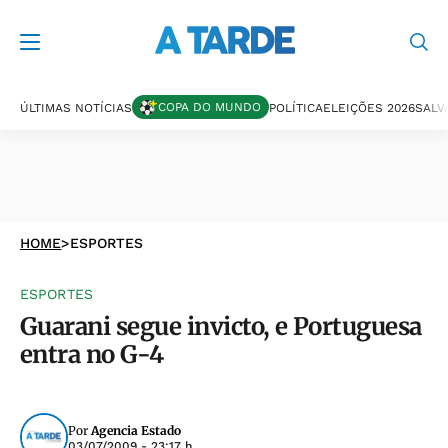
COPA DO MUNDO
ÚLTIMAS NOTÍCIAS
POLÍTICA
ELEIÇÕES 2026
SALV
HOME
>
ESPORTES
ESPORTES
Guarani segue invicto, e Portuguesa
entra no G-4
Por
Agencia Estado
03/07/2009 - 23:17 h