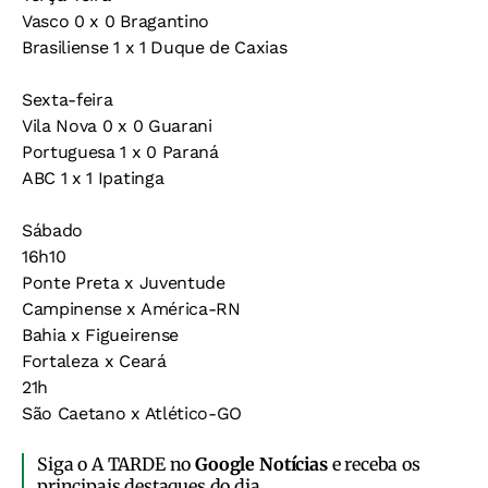
Vasco 0 x 0 Bragantino
Brasiliense 1 x 1 Duque de Caxias
Sexta-feira
Vila Nova 0 x 0 Guarani
Portuguesa 1 x 0 Paraná
ABC 1 x 1 Ipatinga
Sábado
16h10
Ponte Preta x Juventude
Campinense x América-RN
Bahia x Figueirense
Fortaleza x Ceará
21h
São Caetano x Atlético-GO
Siga o A TARDE no
Google Notícias
e receba os
principais destaques do dia.