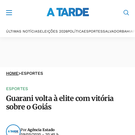
ÚLTIMAS NOTÍCIAS
ELEIÇÕES 2026
POLÍTICA
ESPORTES
SALVADOR
BAHIA
P
HOME
>
ESPORTES
ESPORTES
Guarani volta à elite com vitória
sobre o Goiás
Por
Agência Estado
09/05/2010 - 20:45 h