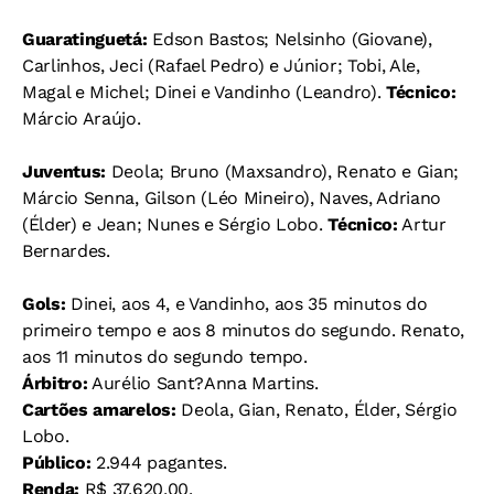
Guaratinguetá:
Edson Bastos; Nelsinho (Giovane),
Carlinhos, Jeci (Rafael Pedro) e Júnior; Tobi, Ale,
Magal e Michel; Dinei e Vandinho (Leandro).
Técnico:
Márcio Araújo.
Juventus:
Deola; Bruno (Maxsandro), Renato e Gian;
Márcio Senna, Gilson (Léo Mineiro), Naves, Adriano
(Élder) e Jean; Nunes e Sérgio Lobo.
Técnico:
Artur
Bernardes.
Gols:
Dinei, aos 4, e Vandinho, aos 35 minutos do
primeiro tempo e aos 8 minutos do segundo. Renato,
aos 11 minutos do segundo tempo.
Árbitro:
Aurélio Sant?Anna Martins.
Cartões amarelos:
Deola, Gian, Renato, Élder, Sérgio
Lobo.
Público:
2.944 pagantes.
Renda:
R$ 37.620,00.