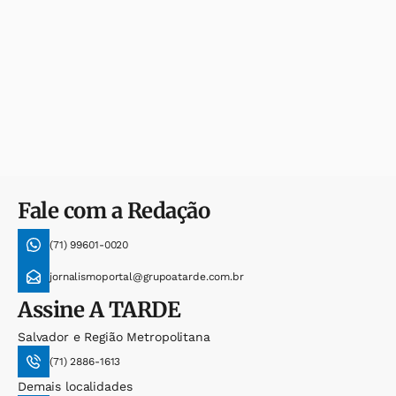
Fale com a Redação
(71) 99601-0020
jornalismoportal@grupoatarde.com.br
Assine
A TARDE
Salvador e Região Metropolitana
(71) 2886-1613
Demais localidades