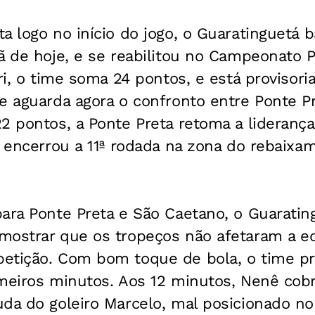
a logo no início do jogo, o Guaratinguetá 
ã de hoje, e se reabilitou no Campeonato P
ari, o time soma 24 pontos, e está provisor
e aguarda agora o confronto entre Ponte Pr
2 pontos, a Ponte Preta retoma a lideranç
s encerrou a 11ª rodada na zona do rebaix
para Ponte Preta e São Caetano, o Guarati
mostrar que os tropeços não afetaram a eq
etição. Com bom toque de bola, o time p
meiros minutos. Aos 12 minutos, Nenê cobr
da do goleiro Marcelo, mal posicionado no 