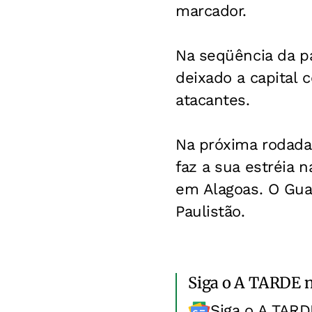
marcador.
Na seqüência da p
deixado a capital 
atacantes.
Na próxima rodada,
faz a sua estréia n
em Alagoas. O Guara
Paulistão.
Siga o A TARDE 
Siga o A TARD