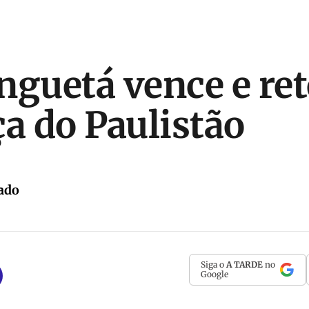
nguetá vence e re
ça do Paulistão
ado
Siga o
A TARDE
no
Google