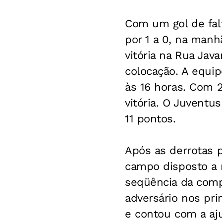
Com um gol de falt
por 1 a 0, na manh
vitória na Rua Jav
colocação. A equip
às 16 horas. Com 2
vitória. O Juventu
11 pontos.
Após as derrotas 
campo disposto a 
seqüência da comp
adversário nos pri
e contou com a aju