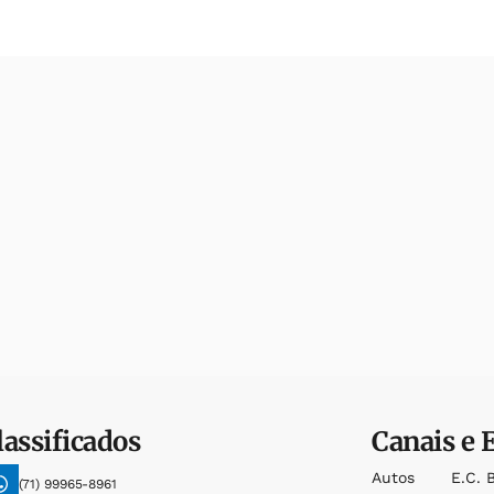
lassificados
Canais e 
Autos
E.c. 
(71) 99965-8961