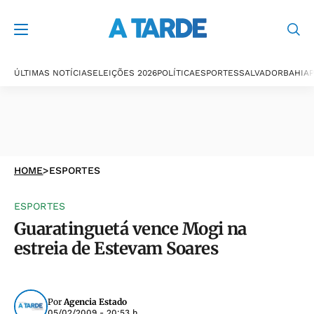
ÚLTIMAS NOTÍCIAS
ELEIÇÕES 2026
POLÍTICA
ESPORTES
SALVADOR
BAHIA
P
HOME
>
ESPORTES
ESPORTES
Guaratinguetá vence Mogi na
estreia de Estevam Soares
Por
Agencia Estado
05/02/2009 - 20:53 h