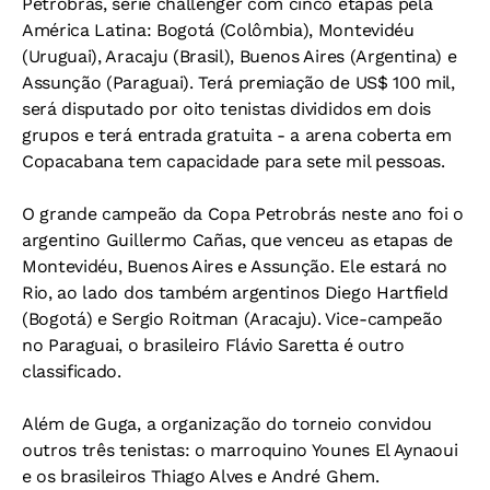
Petrobrás, série challenger com cinco etapas pela
América Latina: Bogotá (Colômbia), Montevidéu
(Uruguai), Aracaju (Brasil), Buenos Aires (Argentina) e
Assunção (Paraguai). Terá premiação de US$ 100 mil,
será disputado por oito tenistas divididos em dois
grupos e terá entrada gratuita - a arena coberta em
Copacabana tem capacidade para sete mil pessoas.
O grande campeão da Copa Petrobrás neste ano foi o
argentino Guillermo Cañas, que venceu as etapas de
Montevidéu, Buenos Aires e Assunção. Ele estará no
Rio, ao lado dos também argentinos Diego Hartfield
(Bogotá) e Sergio Roitman (Aracaju). Vice-campeão
no Paraguai, o brasileiro Flávio Saretta é outro
classificado.
Além de Guga, a organização do torneio convidou
outros três tenistas: o marroquino Younes El Aynaoui
e os brasileiros Thiago Alves e André Ghem.