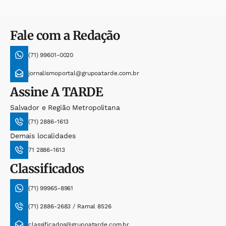
Fale com a Redação
(71) 99601-0020
jornalismoportal@grupoatarde.com.br
Assine
A TARDE
Salvador e Região Metropolitana
(71) 2886-1613
Demais localidades
71 2886-1613
Classificados
(71) 99965-8961
(71) 2886-2683 / Ramal 8526
classificados@grupoatarde.com.br