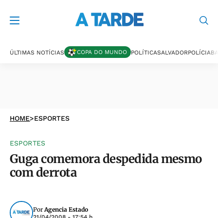
COPA DO MUNDO
ÚLTIMAS NOTÍCIAS
POLÍTICA
SALVADOR
POLÍCIA
BA
HOME
>
ESPORTES
ESPORTES
Guga comemora despedida mesmo
com derrota
Por
Agencia Estado
21/04/2008 - 17:54 h