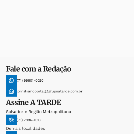
Fale com a Redação
(71) 99601-0020
jornalismoportal@grupoatarde.com.br
Assine
A TARDE
Salvador e Região Metropolitana
(71) 2886-1613
Demais localidades