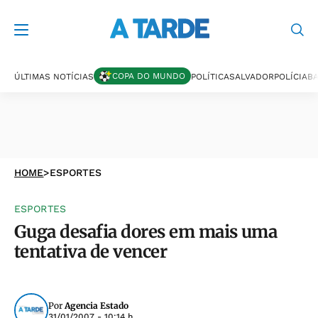
COPA DO MUNDO
ÚLTIMAS NOTÍCIAS
POLÍTICA
SALVADOR
POLÍCIA
BA
HOME
>
ESPORTES
ESPORTES
Guga desafia dores em mais uma
tentativa de vencer
Por
Agencia Estado
31/01/2007 - 10:14 h