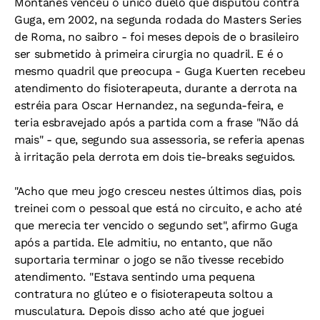
Montañes venceu o único duelo que disputou contra
Guga, em 2002, na segunda rodada do Masters Series
de Roma, no saibro - foi meses depois de o brasileiro
ser submetido à primeira cirurgia no quadril. E é o
mesmo quadril que preocupa - Guga Kuerten recebeu
atendimento do fisioterapeuta, durante a derrota na
estréia para Oscar Hernandez, na segunda-feira, e
teria esbravejado após a partida com a frase "Não dá
mais" - que, segundo sua assessoria, se referia apenas
à irritação pela derrota em dois tie-breaks seguidos.
"Acho que meu jogo cresceu nestes últimos dias, pois
treinei com o pessoal que está no circuito, e acho até
que merecia ter vencido o segundo set", afirmo Guga
após a partida. Ele admitiu, no entanto, que não
suportaria terminar o jogo se não tivesse recebido
atendimento. "Estava sentindo uma pequena
contratura no glúteo e o fisioterapeuta soltou a
musculatura. Depois disso acho até que joguei