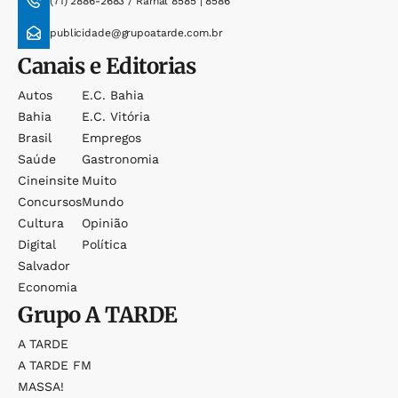
(71) 2886-2683 / Ramal 8585 | 8586
publicidade@grupoatarde.com.br
Canais e Editorias
Autos
E.c. Bahia
Bahia
E.c. Vitória
Brasil
Empregos
Saúde
Gastronomia
Cineinsite
Muito
Concursos
Mundo
Cultura
Opinião
Digital
Política
Salvador
Economia
Grupo
A TARDE
A TARDE
A TARDE FM
MASSA!