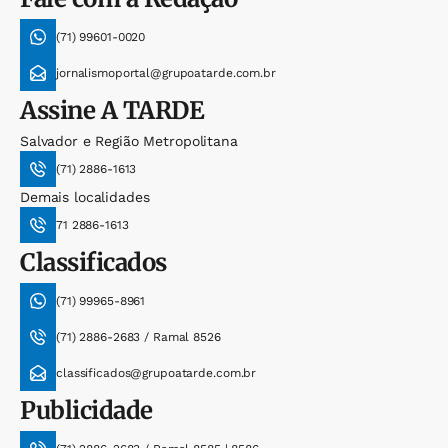
(71) 99601-0020
jornalismoportal@grupoatarde.com.br
Assine
A TARDE
Salvador e Região Metropolitana
(71) 2886-1613
Demais localidades
71 2886-1613
Classificados
(71) 99965-8961
(71) 2886-2683 / Ramal 8526
classificados@grupoatarde.com.br
Publicidade