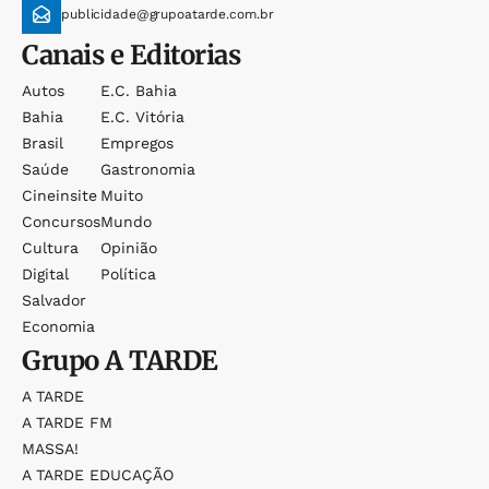
publicidade@grupoatarde.com.br
Canais e Editorias
Autos
E.c. Bahia
Bahia
E.c. Vitória
Brasil
Empregos
Saúde
Gastronomia
Cineinsite
Muito
Concursos
Mundo
Cultura
Opinião
Digital
Política
Salvador
Economia
Grupo
A TARDE
A TARDE
A TARDE FM
MASSA!
A TARDE EDUCAÇÃO