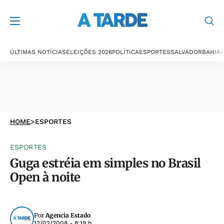
ÚLTIMAS NOTÍCIAS
ELEIÇÕES 2026
POLÍTICA
ESPORTES
SALVADOR
BAHIA
P
HOME
>
ESPORTES
ESPORTES
Guga estréia em simples no Brasil
Open à noite
Por
Agencia Estado
12/02/2008 - 8:19 h