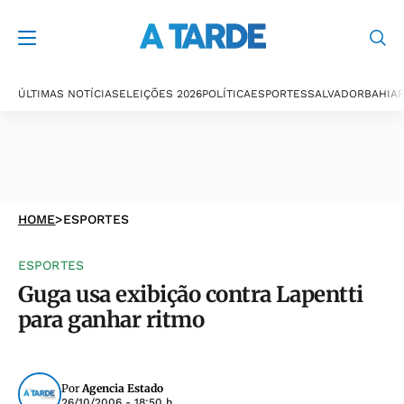
ÚLTIMAS NOTÍCIAS
ELEIÇÕES 2026
POLÍTICA
ESPORTES
SALVADOR
BAHIA
P
HOME
>
ESPORTES
ESPORTES
Guga usa exibição contra Lapentti
para ganhar ritmo
Por
Agencia Estado
26/10/2006 - 18:50 h