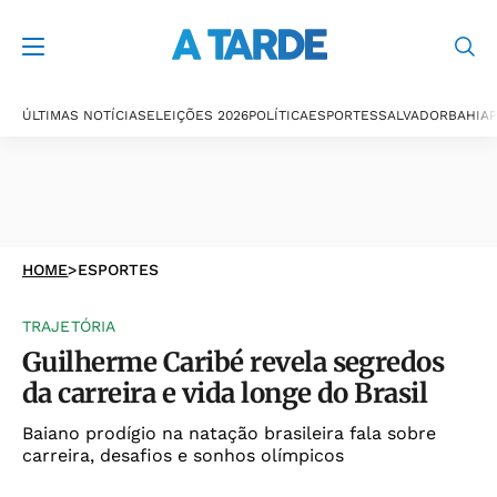
ÚLTIMAS NOTÍCIAS
ELEIÇÕES 2026
POLÍTICA
ESPORTES
SALVADOR
BAHIA
P
HOME
>
ESPORTES
TRAJETÓRIA
Guilherme Caribé revela segredos
da carreira e vida longe do Brasil
Baiano prodígio na natação brasileira fala sobre
carreira, desafios e sonhos olímpicos