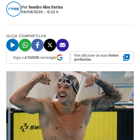
Por
Sandro Alex Farias
06/09/2025 - 6:23 h
OUÇA
COMPARTILHE
Nos adicione às suas
fontes
Siga o
A TARDE
no Google
preferidas