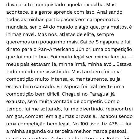
dava pra ter conquistado aquela medalha. Mas
acontece, e a gente aprende com isso. Analisando
todas as minhas participações em campeonatos
mundiais, ser o 4º do mundo é algo que, pra muitos, é
inimaginável. Mas nós, atletas de elite, sempre
queremos um pouquinho mais. Saí de Singapura e fui
direto para o Pan-Americano Júnior, uma competição
que foi muito boa. Foi muito legal ver minha família —
meus pais estavam lá, minha irmã, minha avó... Estava
todo mundo me assistindo. Mas também foi uma
competição muito intensa, e, mentalmente, eu já
estava bem cansado. Singapura foi realmente uma
competição bem difícil. Cheguei no Paraguai já
exausto, sem muita vontade de competir. Com o
tempo, fui me soltando, fui me divertindo, reencontrei
amigos, competi em algumas provas e... acabou sendo
uma competição bem legal. No 100 livre, fiz 47.5 — foi
a minha segunda ou terceira melhor marca pessoal,
se não me engano. Acho que foi a terceira. Então, foi