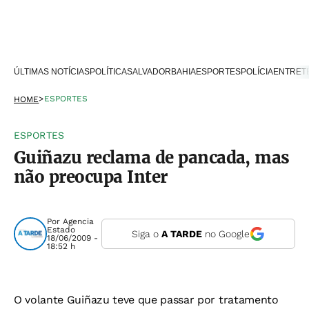
ÚLTIMAS NOTÍCIAS
POLÍTICA
SALVADOR
BAHIA
ESPORTES
POLÍCIA
ENTRET
>
ESPORTES
HOME
ESPORTES
Guiñazu reclama de pancada, mas
não preocupa Inter
Por
Agencia
Estado
Siga o
A TARDE
no Google
18/06/2009 -
18:52 h
O volante Guiñazu teve que passar por tratamento