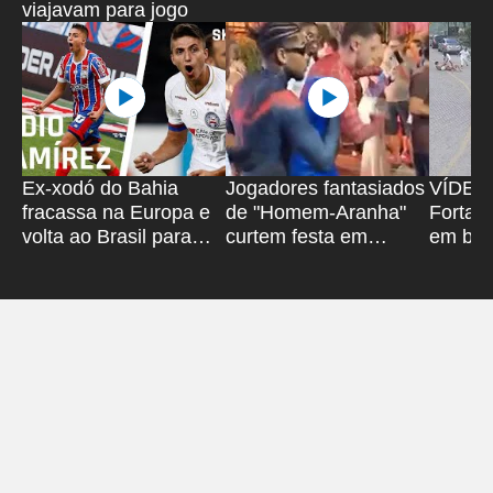
viajavam para jogo
Ex-xodó do Bahia
Jogadores fantasiados
VÍDEO:
fracassa na Europa e
de "Homem-Aranha"
Fortal
volta ao Brasil para
curtem festa em
em bri
atuar em time modesto
Salvador