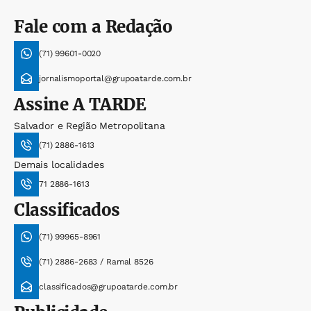
Fale com a Redação
(71) 99601-0020
jornalismoportal@grupoatarde.com.br
Assine
A TARDE
Salvador e Região Metropolitana
(71) 2886-1613
Demais localidades
71 2886-1613
Classificados
(71) 99965-8961
(71) 2886-2683 / Ramal 8526
classificados@grupoatarde.com.br