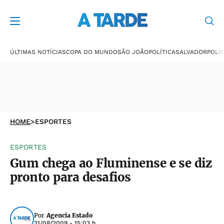
ÚLTIMAS NOTÍCIAS
COPA DO MUNDO
SÃO JOÃO
POLÍTICA
SALVADOR
POLÍC
HOME
>
ESPORTES
ESPORTES
Gum chega ao Fluminense e se diz
pronto para desafios
Por
Agencia Estado
21/08/2009 - 15:03 h