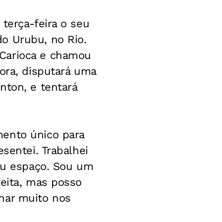
terça-feira o seu
o Urubu, no Rio.
 Carioca e chamou
gora, disputará uma
nton, e tentará
mento único para
sentei. Trabalhei
meu espaço. Sou um
reita, mas posso
har muito nos