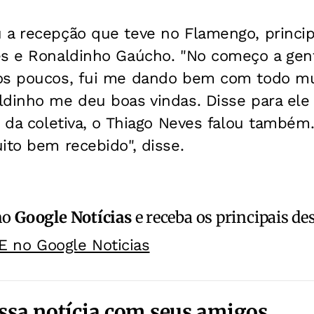
 a recepção que teve no Flamengo, princi
es e Ronaldinho Gaúcho. "No começo a gen
os poucos, fui me dando bem com todo mu
ldinho me deu boas vindas. Disse para el
s da coletiva, o Thiago Neves falou també
ito bem recebido", disse.
no
Google Notícias
e receba os principais de
E no Google Noticias
ssa notícia com seus amigos