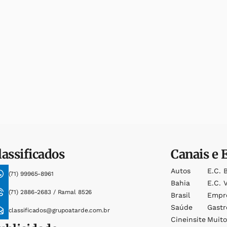
lassificados
Canais e 
Autos
E.c. 
(71) 99965-8961
Bahia
E.c. V
(71) 2886-2683 / Ramal 8526
Brasil
Empr
Saúde
Gast
classificados@grupoatarde.com.br
Cineinsite
Muit