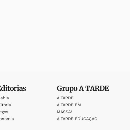
Editorias
Grupo
A TARDE
Bahia
A TARDE
itória
A TARDE FM
egos
MASSA!
ronomia
A TARDE EDUCAÇÃO
o