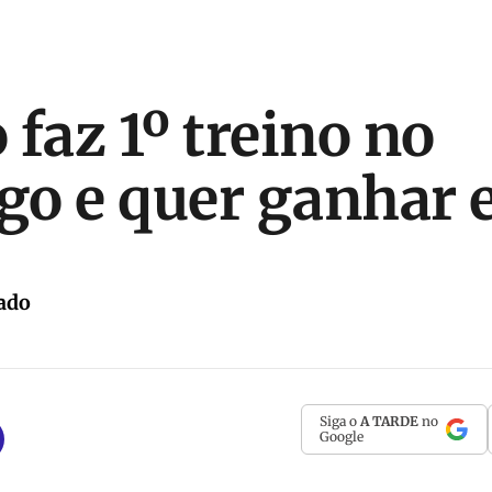
 faz 1º treino no
o e quer ganhar 
ado
Siga o
A TARDE
no
Google