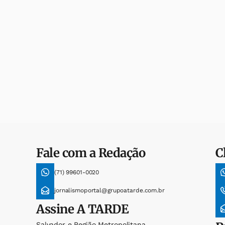
Fale com a Redação
C
(71) 99601-0020
jornalismoportal@grupoatarde.com.br
Assine
A TARDE
Salvador e Região Metropolitana