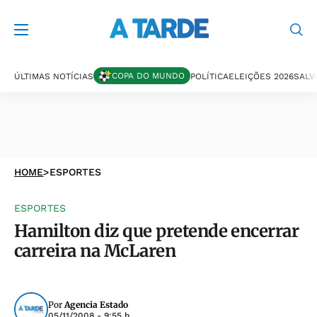
COPA DO MUNDO
ÚLTIMAS NOTÍCIAS
POLÍTICA
ELEIÇÕES 2026
SALV
HOME
>
ESPORTES
ESPORTES
Hamilton diz que pretende encerrar
carreira na McLaren
Por
Agencia Estado
05/11/2008 - 9:55 h