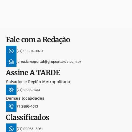
Fale com a Redação
(71) 99601-0020
jornalismoportal@grupoatarde.com.br
Assine
A TARDE
Salvador e Região Metropolitana
(71) 2886-1613
Demais localidades
71 2886-1613
Classificados
(71) 99965-8961