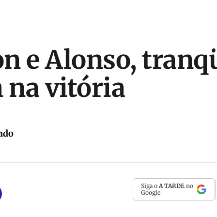
n e Alonso, tranqü
na vitória
ado
Siga o
A TARDE
no
Google