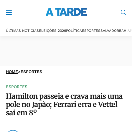
ÚLTIMAS NOTÍCIAS
ELEIÇÕES 2026
POLÍTICA
ESPORTES
SALVADOR
BAHIA
P
HOME
>
ESPORTES
ESPORTES
Hamilton passeia e crava mais uma
pole no Japão; Ferrari erra e Vettel
sai em 8º