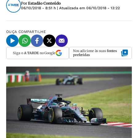
Por
Estadão Conteúdo
06/10/2018 - 8:51 h
| Atualizada em
06/10/2018 - 13:22
OUÇA
COMPARTILHE
Nos adicione às suas
fontes
Siga o
A TARDE
no Google
preferidas