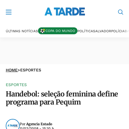
COPA DO MUNDO
ÚLTIMAS NOTÍCIAS
POLÍTICA
SALVADOR
POLÍCIA
BA
HOME
>
ESPORTES
ESPORTES
Handebol: seleção feminina define
programa para Pequim
Por
Agencia Estado
11/02/2008 - 15:10 h