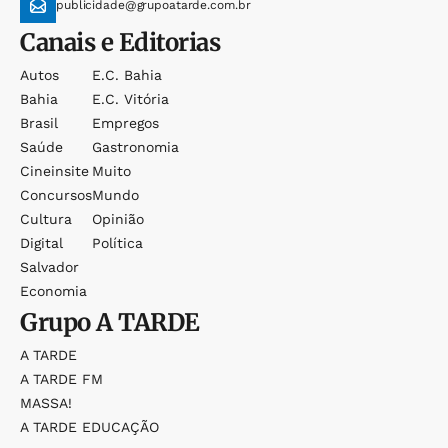
publicidade@grupoatarde.com.br
Canais e Editorias
Autos
E.c. Bahia
Bahia
E.c. Vitória
Brasil
Empregos
Saúde
Gastronomia
Cineinsite
Muito
Concursos
Mundo
Cultura
Opinião
Digital
Política
Salvador
Economia
Grupo
A TARDE
A TARDE
A TARDE FM
MASSA!
A TARDE EDUCAÇÃO