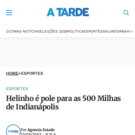
ÚLTIMAS NOTÍCIAS
ELEIÇÕES 2026
POLÍTICA
ESPORTES
SALVADOR
BAHIA
P
HOME
>
ESPORTES
ESPORTES
Helinho é pole para as 500 Milhas
de Indianápolis
Por
Agencia Estado
22/05/2007 - 9:31 h