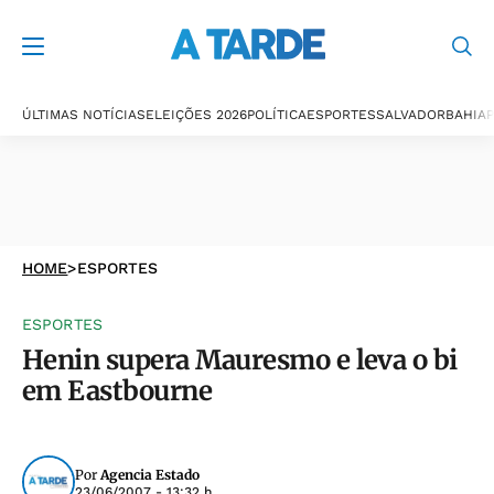
ÚLTIMAS NOTÍCIAS
ELEIÇÕES 2026
POLÍTICA
ESPORTES
SALVADOR
BAHIA
P
HOME
>
ESPORTES
ESPORTES
Henin supera Mauresmo e leva o bi
em Eastbourne
Por
Agencia Estado
23/06/2007 - 13:32 h