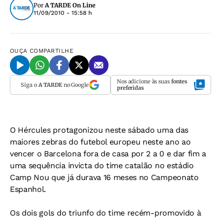
Por
A TARDE On Line
11/09/2010 - 15:58 h
OUÇA
COMPARTILHE
Nos adicione às suas
fontes
Siga o
A TARDE
no Google
preferidas
O Hércules protagonizou neste sábado uma das
maiores zebras do futebol europeu neste ano ao
vencer o Barcelona fora de casa por 2 a 0 e dar fim a
uma sequência invicta do time catalão no estádio
Camp Nou que já durava 16 meses no Campeonato
Espanhol.
Os dois gols do triunfo do time recém-promovido à