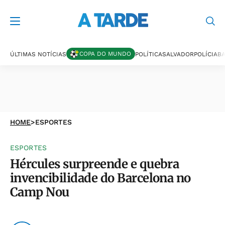
COPA DO MUNDO
ÚLTIMAS NOTÍCIAS
POLÍTICA
SALVADOR
POLÍCIA
BA
HOME
>
ESPORTES
ESPORTES
Hércules surpreende e quebra
invencibilidade do Barcelona no
Camp Nou