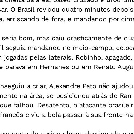
sar. O Brasil revidou quatro minutos depoi
a, arriscando de fora, e mandando por cim
e seria bom, mas caiu drasticamente de qu
sil seguia mandando no meio-campo, coloc
m jogadas pelas laterais. Robinho, apagad
ue parava em Hernanes ou em Renato Augu
nseguiu a criar, Alexandre Pato não ajudou
mento na área, se posicionou atrás de Ram
 que falhou. Desatento, o atacante brasile
 francês e viu a bola passar à sua frente n
 ficar perto de abrir o placar, dominando o