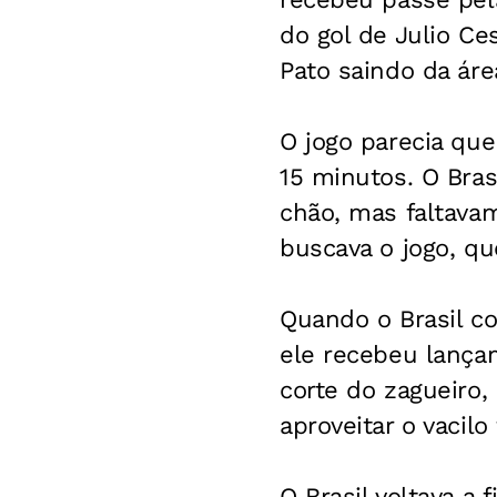
do gol de Julio Ce
Pato saindo da áre
O jogo parecia qu
15 minutos. O Bra
chão, mas faltava
buscava o jogo, q
Quando o Brasil co
ele recebeu lança
corte do zagueiro,
aproveitar o vacilo
O Brasil voltava a