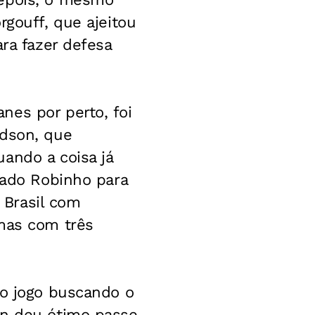
rgouff, que ajeitou
ara fazer defesa
nes por perto, foi
adson, que
ando a coisa já
gado Robinho para
 Brasil com
 mas com três
 o jogo buscando o
on deu ótimo passe