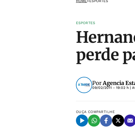
HOME
>
ESPORTES
ESPORTES
Hernane
perde p
Por
Agencia Est
09/02/2011 - 19:02 h
| A
OUÇA
COMPARTILHE