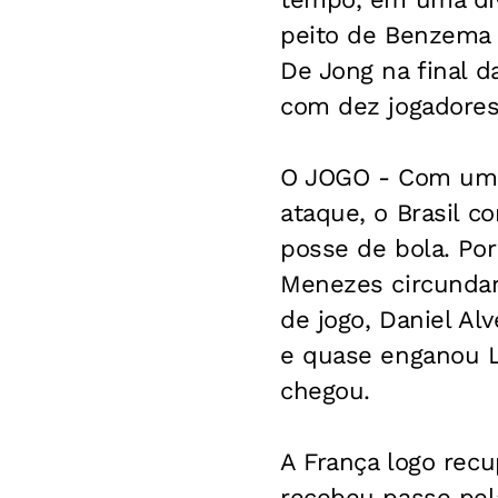
peito de Benzema 
De Jong na final d
com dez jogadores
O JOGO - Com um 
ataque, o Brasil 
posse de bola. Po
Menezes circundar 
de jogo, Daniel Al
e quase enganou L
chegou.
A França logo rec
recebeu passe pela 