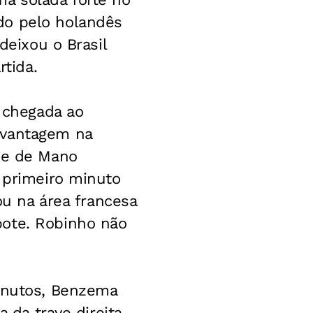
do pelo holandês
deixou o Brasil
tida.
 chegada ao
 vantagem na
ime de Mano
o primeiro minuto
ou na área francesa
bote. Robinho não
minutos, Benzema
a da trave direita