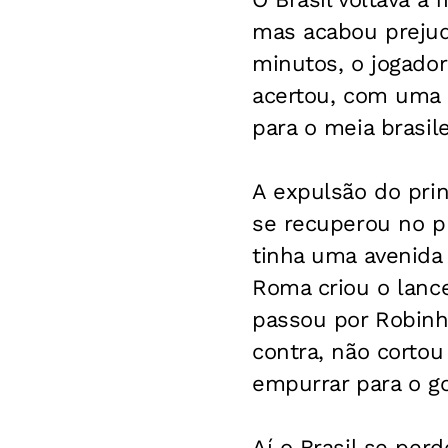
mas acabou prejud
minutos, o jogado
acertou, com uma s
para o meia brasile
A expulsão do prin
se recuperou no p
tinha uma avenida 
Roma criou o lance
passou por Robinho
contra, não cortou
empurrar para o go
Aí o Brasil se pe