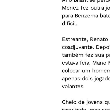
Menez fez outra jo
para Benzema bater
difícil.
Estreante, Renato
coadjuvante. Depo
também fez sua pri
estava feia, Mano 
colocar um homem 
apenas dois jogad
volantes.
Cheio de jovens qu
resultado, mas se