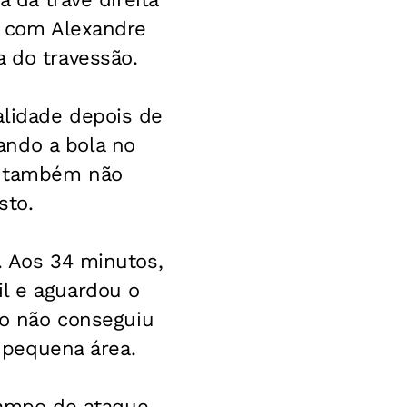
s com Alexandre
a do travessão.
alidade depois de
ando a bola no
o, também não
sto.
. Aos 34 minutos,
il e aguardou o
iro não conseguiu
a pequena área.
 campo de ataque,