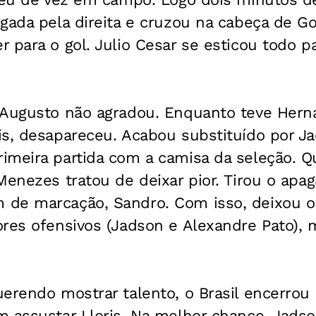
gada pela direita e cruzou na cabeça de Go
 para o gol. Julio Cesar se esticou todo p
 Augusto não agradou. Enquanto teve Herna
is, desapareceu. Acabou substituído por J
meira partida com a camisa da seleção. Qu
Menezes tratou de deixar pior. Tirou o apa
de marcação, Sandro. Com isso, deixou o
ores ofensivos (Jadson e Alexandre Pato),
erendo mostrar talento, o Brasil encerrou
m assustar Lloris. Na melhor chance, Jads