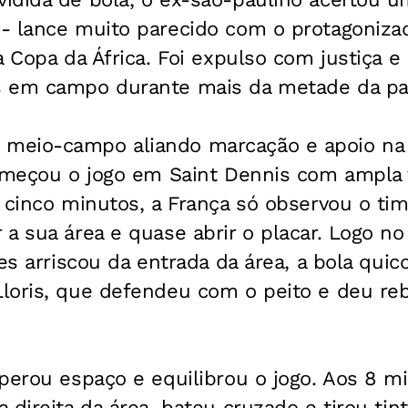
- lance muito parecido com o protagoniza
a Copa da África. Foi expulso com justiça e 
 em campo durante mais da metade da par
meio-campo aliando marcação e apoio na
começou o jogo em Saint Dennis com ampla
r cinco minutos, a França só observou o t
a sua área e quase abrir o placar. Logo n
ves arriscou da entrada da área, a bola quic
loris, que defendeu com o peito e deu re
uperou espaço e equilibrou o jogo. Aos 8 
direita da área, bateu cruzado e tirou tint