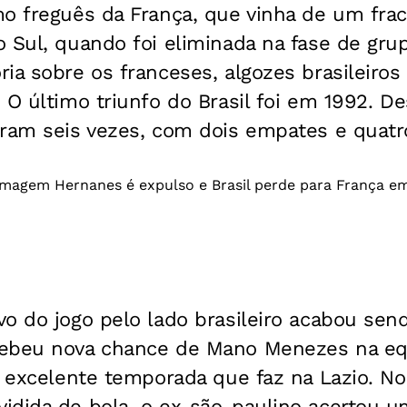
mo freguês da França, que vinha de um fra
 Sul, quando foi eliminada na fase de grup
ia sobre os franceses, algozes brasileiros
 O último triunfo do Brasil foi em 1992. D
ram seis vezes, com dois empates e quatro 
o do jogo pelo lado brasileiro acabou sen
ebeu nova chance de Mano Menezes na equ
a excelente temporada que faz na Lazio. No
idida de bola, o ex-são-paulino acertou u