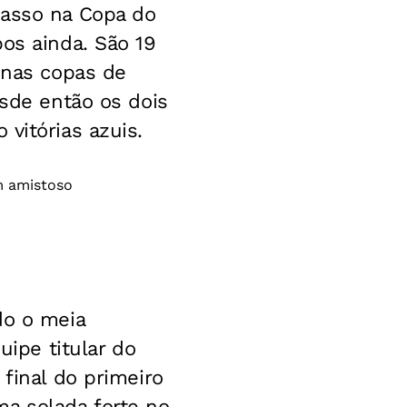
casso na Copa do
os ainda. São 19
 nas copas de
esde então os dois
vitórias azuis.
do o meia
ipe titular do
 final do primeiro
ma solada forte no