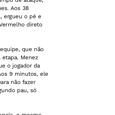
es. Aos 38
, ergueu o pé e
 Vermelho direto
a equipe, que não
a etapa. Menez
ue o jogador da
Aos 9 minutos, ele
para não fazer
egundo pau, só
depois, o mesmo