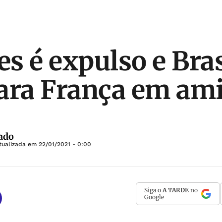
s é expulso e Bras
ara França em am
ado
tualizada em
22/01/2021 - 0:00
Siga o
A TARDE
no
Google