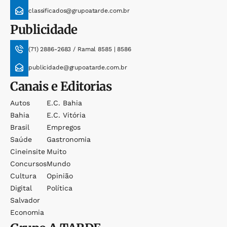
classificados@grupoatarde.com.br
Publicidade
(71) 2886-2683 / Ramal 8585 | 8586
publicidade@grupoatarde.com.br
Canais e Editorias
Autos
E.c. Bahia
Bahia
E.c. Vitória
Brasil
Empregos
Saúde
Gastronomia
Cineinsite
Muito
Concursos
Mundo
Cultura
Opinião
Digital
Política
Salvador
Economia