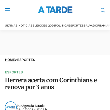
ÚLTIMAS NOTÍCIAS
ELEIÇÕES 2026
POLÍTICA
ESPORTES
SALVADOR
BAHIA
P
HOME
>
ESPORTES
ESPORTES
Herrera acerta com Corinthians e
renova por 3 anos
Por
Agencia Estado
24/10/2008 - 17:02 h