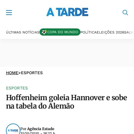
COPA DO MUNDO
ÚLTIMAS NOTÍCIAS
POLÍTICA
ELEIÇÕES 2026
SALV
HOME
>
ESPORTES
ESPORTES
Hoffenheim goleia Hannover e sobe
na tabela do Alemão
Por
Agência Estado
31/10/2010 - 16:12 h