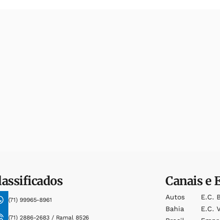
lassificados
Canais e 
Autos
E.c. 
(71) 99965-8961
Bahia
E.c. V
(71) 2886-2683 / Ramal 8526