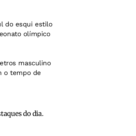
 do esqui estilo
eonato olímpico
metros masculino
om o tempo de
staques do dia.