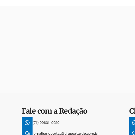
Fale com a Redação
C
(71) 99601-0020
jornalismoportal@grupoatarde.com.br