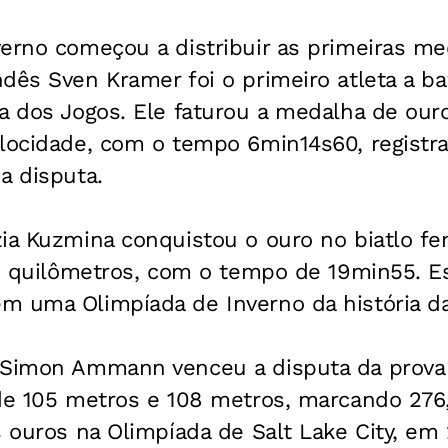
verno começou a distribuir as primeiras m
dês Sven Kramer foi o primeiro atleta a b
a dos Jogos. Ele faturou a medalha de our
elocidade, com o tempo 6min14s60, registr
a disputa.
ia Kuzmina conquistou o ouro no biatlo fe
,5 quilômetros, com o tempo de 19min55. Es
m uma Olimpíada de Inverno da história da
 Simon Ammann venceu a disputa da prova 
de 105 metros e 108 metros, marcando 276,
s ouros na Olimpíada de Salt Lake City, e