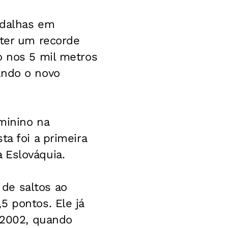
edalhas em
ater um recorde
o nos 5 mil metros
ando o novo
minino na
ta foi a primeira
 Eslováquia.
de saltos ao
5 pontos. Ele já
m 2002, quando