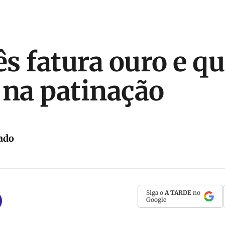
s fatura ouro e q
 na patinação
ado
Siga o
A TARDE
no
Google