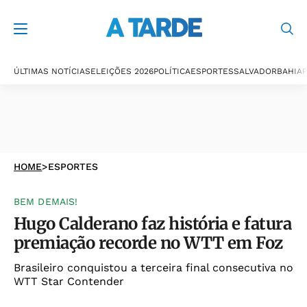
ÚLTIMAS NOTÍCIAS
ELEIÇÕES 2026
POLÍTICA
ESPORTES
SALVADOR
BAHIA
P
HOME
>
ESPORTES
BEM DEMAIS!
Hugo Calderano faz história e fatura
premiação recorde no WTT em Foz
Brasileiro conquistou a terceira final consecutiva no
WTT Star Contender