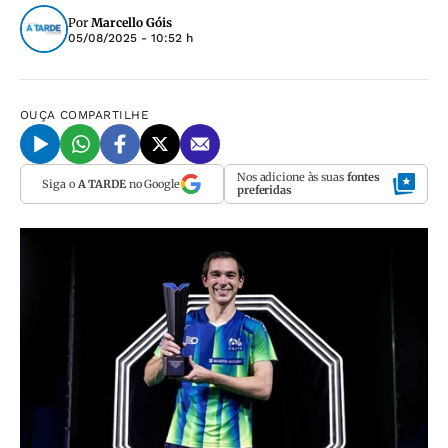
Por
Marcello Góis
05/08/2025 - 10:52 h
OUÇA
COMPARTILHE
Nos adicione às suas
fontes
Siga o
A TARDE
no Google
preferidas