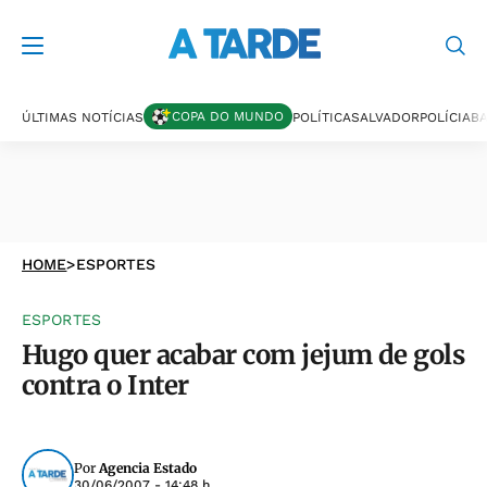
COPA DO MUNDO
ÚLTIMAS NOTÍCIAS
POLÍTICA
SALVADOR
POLÍCIA
BA
HOME
>
ESPORTES
ESPORTES
Hugo quer acabar com jejum de gols
contra o Inter
Por
Agencia Estado
30/06/2007 - 14:48 h