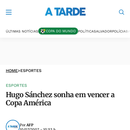
COPA DO MUNDO
ÚLTIMAS NOTÍCIAS
POLÍTICA
SALVADOR
POLÍCIA
BA
HOME
>
ESPORTES
ESPORTES
Hugo Sánchez sonha em vencer a
Copa América
Por
AFP
10/07/2007 - 10:53 h