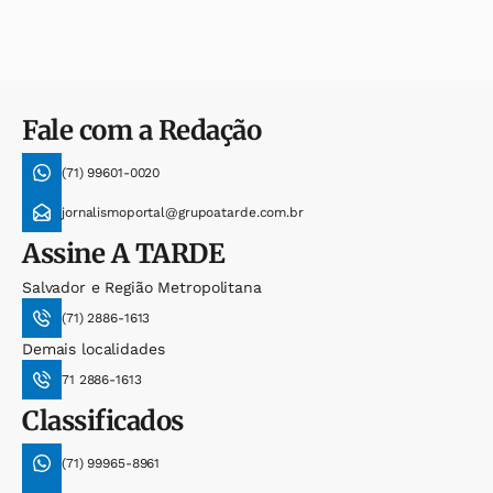
Fale com a Redação
(71) 99601-0020
jornalismoportal@grupoatarde.com.br
Assine
A TARDE
Salvador e Região Metropolitana
(71) 2886-1613
Demais localidades
71 2886-1613
Classificados
(71) 99965-8961