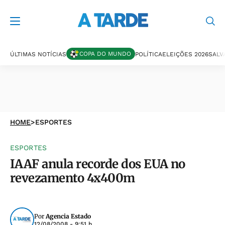
COPA DO MUNDO
ÚLTIMAS NOTÍCIAS
POLÍTICA
ELEIÇÕES 2026
SALV
HOME
>
ESPORTES
ESPORTES
IAAF anula recorde dos EUA no
revezamento 4x400m
Por
Agencia Estado
12/08/2008 - 9:51 h