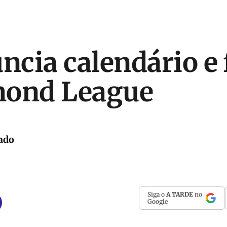
uncia calendário e
mond League
ado
Siga o
A TARDE
no
Google