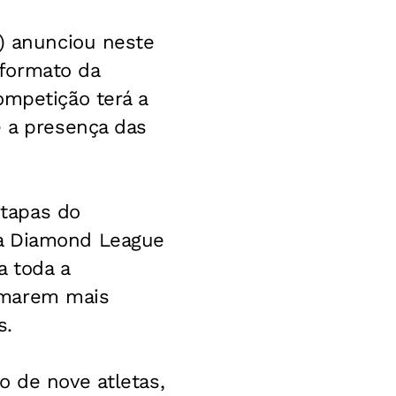
f) anunciou neste
formato da
ompetição terá a
e a presença das
tapas do
na Diamond League
a toda a
omarem mais
s.
o de nove atletas,