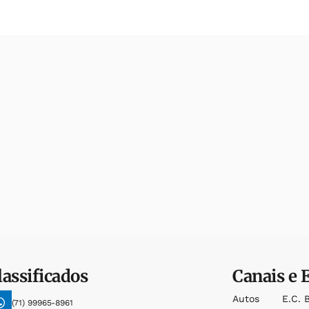
lassificados
Canais e 
Autos
E.c. 
(71) 99965-8961