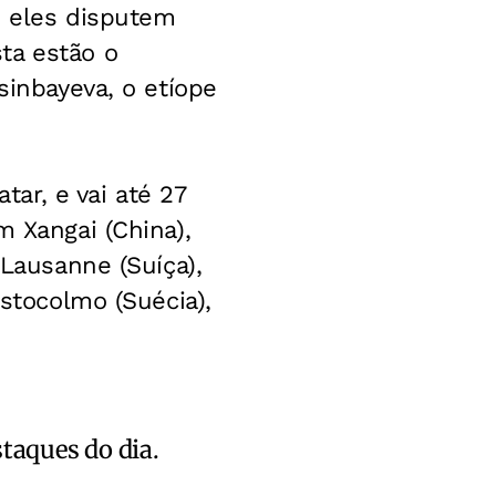
e eles disputem
ta estão o
sinbayeva, o etíope
ar, e vai até 27
m Xangai (China),
 Lausanne (Suíça),
Estocolmo (Suécia),
staques do dia.