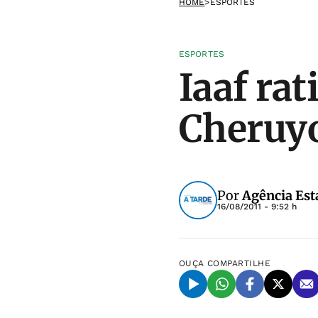
HOME
>
ESPORTES
ESPORTES
Iaaf ra
Cheruy
Por
Agência Est
16/08/2011 - 9:52 h
OUÇA
COMPARTILHE