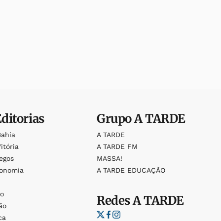
Editorias
Grupo
A TARDE
Bahia
A TARDE
itória
A TARDE FM
egos
MASSA!
ronomia
A TARDE EDUCAÇÃO
o
o
Redes
A TARDE
ão
ca