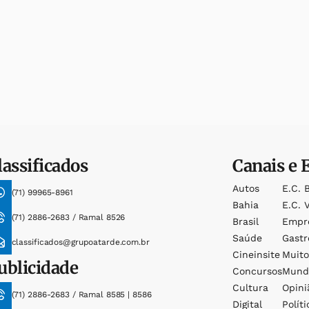
lassificados
Canais e 
Autos
E.c. 
(71) 99965-8961
Bahia
E.c. V
(71) 2886-2683 / Ramal 8526
Brasil
Empr
Saúde
Gast
classificados@grupoatarde.com.br
Cineinsite
Muit
ublicidade
Concursos
Mund
Cultura
Opini
(71) 2886-2683 / Ramal 8585 | 8586
Digital
Políti