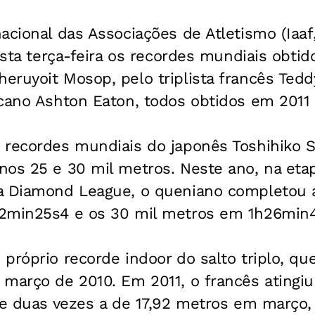
acional das Associações de Atletismo (Iaaf
nesta terça-feira os recordes mundiais obtid
eruyoit Mosop, pelo triplista francês Ted
icano Ashton Eaton, todos obtidos em 2011
 recordes mundiais do japonês Toshihiko S
nos 25 e 30 mil metros. Neste ano, na eta
a Diamond League, o queniano completou a
2min25s4 e os 30 mil metros em 1h26min4
próprio recorde indoor do salto triplo, que
 março de 2010. Em 2011, o francês atingi
o e duas vezes a de 17,92 metros em março