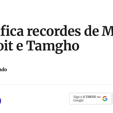
tifica recordes de 
oit e Tamgho
ado
Siga o
A TARDE
no
Google