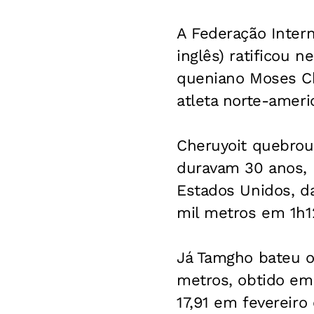
A Federação Intern
inglês) ratificou 
queniano Moses Ch
atleta norte-amer
Cheruyoit quebrou
duravam 30 anos, 
Estados Unidos, d
mil metros em 1h1
Já Tamgho bateu o 
metros, obtido em
17,91 em fevereir