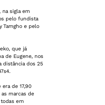
, na sigla em
os pelo fundista
dy Tamgho e pelo
eko, que já
pa de Eugene, nos
 distância dos 25
7s4.
 era de 17,90
u as marcas de
, todas em