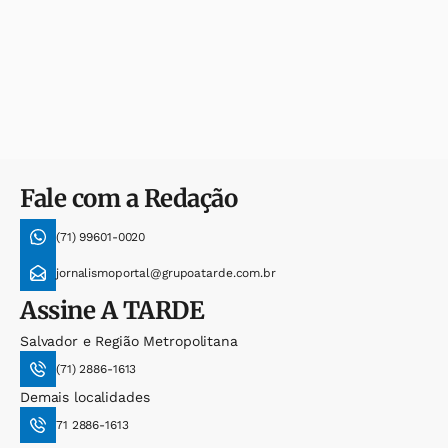
Fale com a Redação
(71) 99601-0020
jornalismoportal@grupoatarde.com.br
Assine
A TARDE
Salvador e Região Metropolitana
(71) 2886-1613
Demais localidades
71 2886-1613