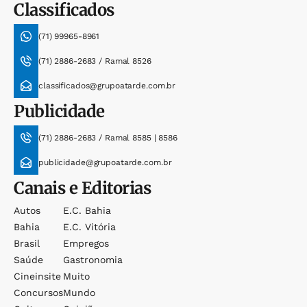
Classificados
(71) 99965-8961
(71) 2886-2683 / Ramal 8526
classificados@grupoatarde.com.br
Publicidade
(71) 2886-2683 / Ramal 8585 | 8586
publicidade@grupoatarde.com.br
Canais e Editorias
Autos
E.c. Bahia
Bahia
E.c. Vitória
Brasil
Empregos
Saúde
Gastronomia
Cineinsite
Muito
Concursos
Mundo