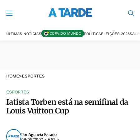
COPA DO MUNDO
ÚLTIMAS NOTÍCIAS
POLÍTICA
ELEIÇÕES 2026
SALV
HOME
>
ESPORTES
ESPORTES
Iatista Torben está na semifinal da
Louis Vuitton Cup
Por
Agencia Estado
09/05/2007 - 9:57 h