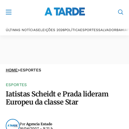
ÚLTIMAS NOTÍCIAS
ELEIÇÕES 2026
POLÍTICA
ESPORTES
SALVADOR
BAHIA
P
HOME
>
ESPORTES
ESPORTES
Iatistas Scheidt e Prada lideram
Europeu da classe Star
Por
Agencia Estado
16/04/2007 - 9:21 h