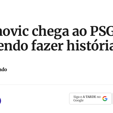
ovic chega ao PS
ndo fazer históri
ado
Siga o
A TARDE
no
Google