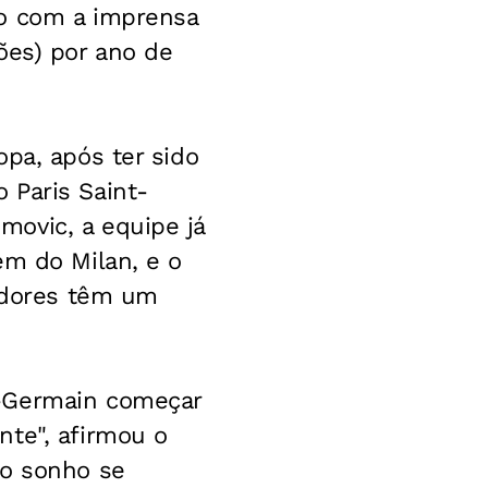
do com a imprensa
ões) por ano de
pa, após ter sido
 Paris Saint-
ovic, a equipe já
ém do Milan, e o
gadores têm um
t-Germain começar
nte", afirmou o
ro sonho se