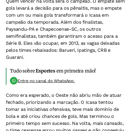
Quem vencer na volta será o campeão. O empate sem
gols levará a decisão para os pênaltis, mas o empate
com um ou mais gols transformará o Icasa em
campeão da temporada. Além dos finalistas,
Paysandu-PA e Chapecoense-SC, os outros
semifinalistas, também garantiram o acesso para a
Série B. Eles vão ocupar, em 2013, as vagas deixadas
pelos times rebaixados: Barueri, Ipatinga, CRB e
Guarani.
Tudo sobre
Esportes
em primeira mão!
Entre no canal do WhatsApp.
Como era esperado, o Oeste não abriu mão de atuar
fechado, priorizando a marcação. O Icasa tentou
tomar as iniciativas ofensivas, teve mais domínio de
bola e até criou chances de gols. Mas terminou o
primeiro tempo sem sucesso. Na volta, mais cansado,
o time cearense errou muitos passes e não conseguiu