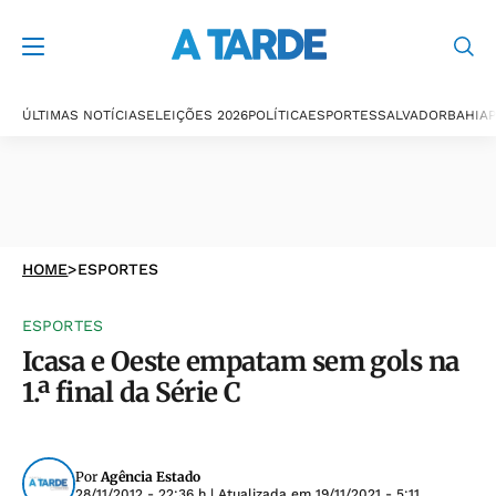
ÚLTIMAS NOTÍCIAS
ELEIÇÕES 2026
POLÍTICA
ESPORTES
SALVADOR
BAHIA
P
HOME
>
ESPORTES
ESPORTES
Icasa e Oeste empatam sem gols na
1.ª final da Série C
Por
Agência Estado
28/11/2012 - 22:36 h
| Atualizada em
19/11/2021 - 5:11