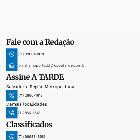
Fale com a Redação
(71) 99601-0020
jornalismoportal@grupoatarde.com.br
Assine
A TARDE
Salvador e Região Metropolitana
(71) 2886-1613
Demais localidades
71 2886-1613
Classificados
(71) 99965-8961