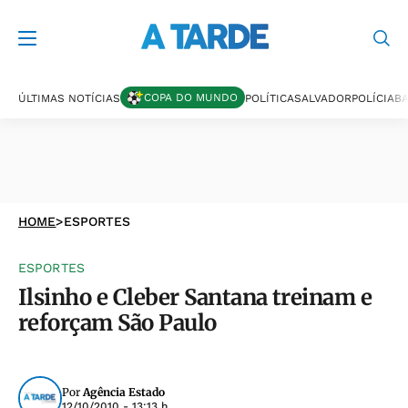
COPA DO MUNDO
ÚLTIMAS NOTÍCIAS
POLÍTICA
SALVADOR
POLÍCIA
BA
HOME
>
ESPORTES
ESPORTES
Ilsinho e Cleber Santana treinam e
reforçam São Paulo
Por
Agência Estado
12/10/2010 - 13:13 h