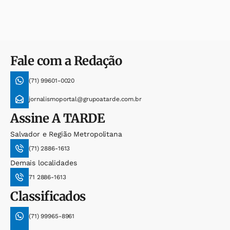
Fale com a Redação
(71) 99601-0020
jornalismoportal@grupoatarde.com.br
Assine
A TARDE
Salvador e Região Metropolitana
(71) 2886-1613
Demais localidades
71 2886-1613
Classificados
(71) 99965-8961