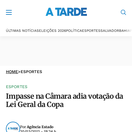
ÚLTIMAS NOTÍCIAS
ELEIÇÕES 2026
POLÍTICA
ESPORTES
SALVADOR
BAHIA
P
HOME
>
ESPORTES
ESPORTES
Impasse na Câmara adia votação da
Lei Geral da Copa
Por
Agência Estado
20/03/2012 - 19:24 h