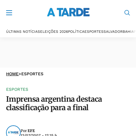
ÚLTIMAS NOTÍCIAS
ELEIÇÕES 2026
POLÍTICA
ESPORTES
SALVADOR
BAHIA
P
HOME
>
ESPORTES
ESPORTES
Imprensa argentina destaca
classificação para a final
Por
EFE
12/07/2007 - 12:15 h