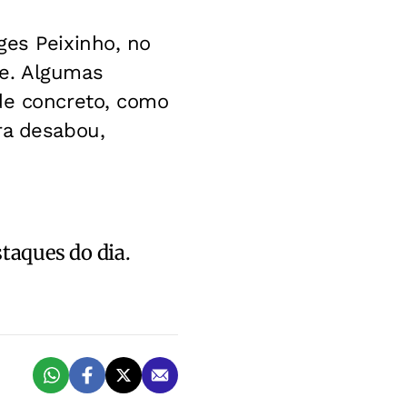
ges Peixinho, no
te. Algumas
 de concreto, como
ra desabou,
staques do dia.