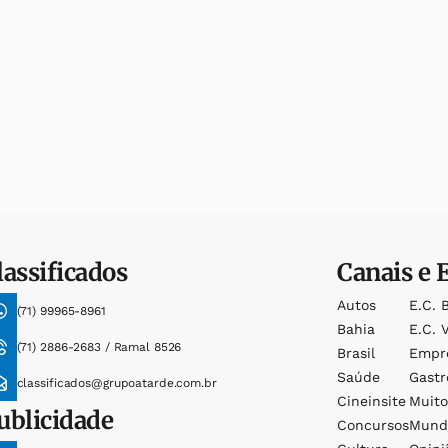
lassificados
Canais e 
Autos
E.c. 
(71) 99965-8961
Bahia
E.c. V
(71) 2886-2683 / Ramal 8526
Brasil
Empr
Saúde
Gast
classificados@grupoatarde.com.br
Cineinsite
Muit
ublicidade
Concursos
Mund