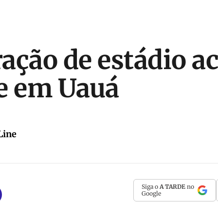
ação de estádio a
e em Uauá
Line
Siga o
A TARDE
no
Google