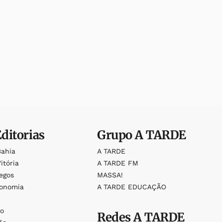
Editorias
Grupo
A TARDE
Bahia
A TARDE
itória
A TARDE FM
egos
MASSA!
ronomia
A TARDE EDUCAÇÃO
o
o
Redes
A TARDE