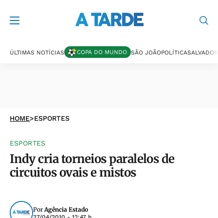
COPA DO MUNDO
ÚLTIMAS NOTÍCIAS
SÃO JOÃO
POLÍTICA
SALVADOR
HOME
>
ESPORTES
ESPORTES
Indy cria torneios paralelos de
circuitos ovais e mistos
Por
Agência Estado
27/04/2010 - 12:47 h